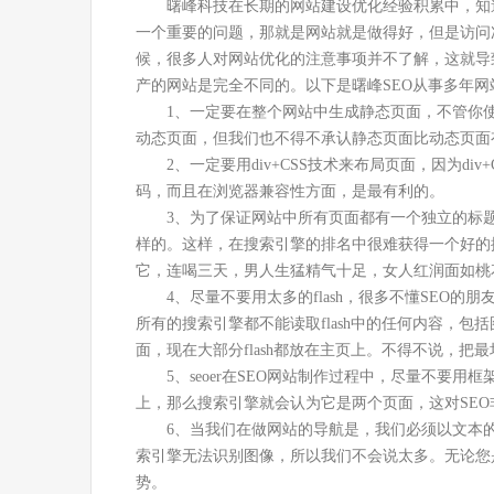
曙峰科技在长期的网站建设优化经验积累中，知
一个重要的问题，那就是网站就是做得好，但是访问次
候，很多人对网站优化的注意事项并不了解，这就导致
产的网站是完全不同的。以下是曙峰SEO从事多年
1、一定要在整个网站中生成静态页面，不管你
动态页面，但我们也不得不承认静态页面比动态页面
2、一定要用div+CSS技术来布局页面，因为d
码，而且在浏览器兼容性方面，是最有利的。
3、为了保证网站中所有页面都有一个独立的标
样的。这样，在搜索引擎的排名中很难获得一个好的
它，连喝三天，男人生猛精气十足，女人红润面如桃
4、尽量不要用太多的flash，很多不懂SEO
所有的搜索引擎都不能读取flash中的任何内容，包
面，现在大部分flash都放在主页上。不得不说，
5、seoer在SEO网站制作过程中，尽量不
上，那么搜索引擎就会认为它是两个页面，这对SEO
6、当我们在做网站的导航是，我们必须以文本
索引擎无法识别图像，所以我们不会说太多。无论您
势。