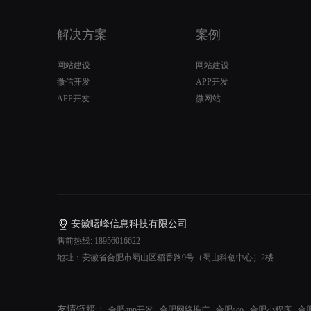
解决方案
案例
网站建设
网站建设
微信开发
APP开发
APP开发
微网站
安徽曙峰信息科技有限公司
售前热线: 18956016622
地址：安徽省合肥市蜀山区稻香路9号（蜀山科创中心）2楼.
友情链接：
合肥app开发
合肥网络推广
合肥seo
合肥小程序
合