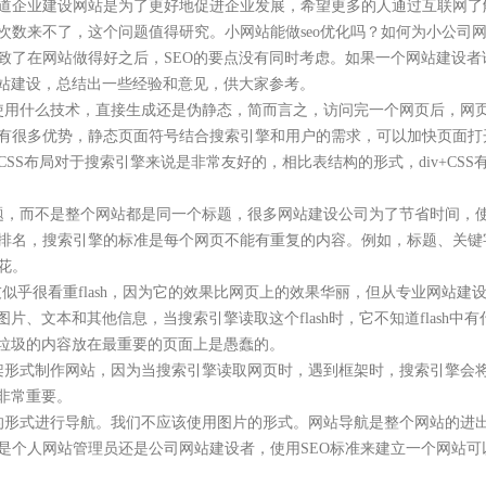
道企业建设网站是为了更好地促进企业发展，希望更多的人通过互联网了
数来不了，这个问题值得研究。小网站能做seo优化吗？如何为小公司网
了在网站做得好之后，SEO的要点没有同时考虑。如果一个网站建设者谁
网站建设，总结出一些经验和意见，供大家参考。
使用什么技术，直接生成还是伪静态，简而言之，访问完一个网页后，网页
有很多优势，静态页面符号结合搜索引擎和用户的需求，可以加快页面打
iv+CSS布局对于搜索引擎来说是非常友好的，相比表结构的形式，div+
题，而不是整个网站都是同一个标题，很多网站建设公司为了节省时间，
排名，搜索引擎的标准是每个网页不能有重复的内容。例如，标题、关键
花。
的朋友似乎很看重flash，因为它的效果比网页上的效果华丽，但从专业网
括图片、文本和其他信息，当搜索引擎读取这个flash时，它不知道flas
把最垃圾的内容放在最重要的页面上是愚蠢的。
要用框架形式制作网站，因为当搜索引擎读取网页时，遇到框架时，搜索引擎
非常重要。
的形式进行导航。我们不应该使用图片的形式。网站导航是整个网站的进
是个人网站管理员还是公司网站建设者，使用SEO标准来建立一个网站