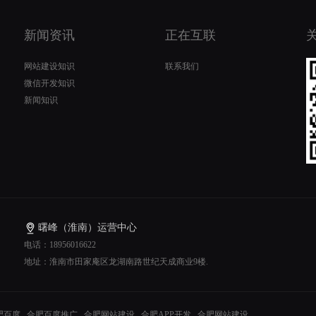
新闻资讯
正在互联
网站建设知识
联系我们
微信开发知识
新闻知识
曙峰（淮南）运营中心
电话：18956016622
地址：淮南市田家庵区龙湖南路世纪天成商业9楼.
肥百度
合肥百度推广
合肥网站建设
合肥APP开发
合肥网站建设