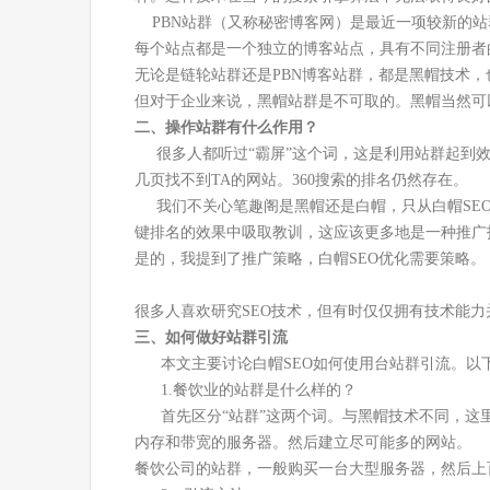
PBN站群（又称秘密博客网）是最近一项较新的站
每个站点都是一个独立的博客站点，具有不同注册者的
无论是链轮站群还是PBN博客站群，都是黑帽技术
但对于企业来说，黑帽站群是不可取的。黑帽当然可
二、操作站群有什么作用？
很多人都听过“霸屏”这个词，这是利用站群起到效
几页找不到TA的网站。360搜索的排名仍然存在。
我们不关心笔趣阁是黑帽还是白帽，只从白帽SEO
键排名的效果中吸取教训，这应该更多地是一种推广
是的，我提到了推广策略，白帽SEO优化需要策略。
很多人喜欢研究SEO技术，但有时仅仅拥有技术能
三、如何做好站群引流
本文主要讨论白帽SEO如何使用台站群引流。以
1.餐饮业的站群是什么样的？
首先区分“站群”这两个词。与黑帽技术不同，这里所
内存和带宽的服务器。然后建立尽可能多的网站。
餐饮公司的站群，一般购买一台大型服务器，然后上